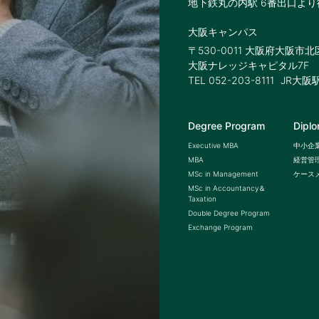
地下鉄丸の内駅 6番出口より
大阪キャンパス
〒530-0011 大阪府大阪市
大阪ナレッジキャピタル7F
TEL 052-203-8111
JR大阪
Degree Program
Dipl
Executive MBA
中小企
MBA
経営管理
MSc in Management
ケース
MSc in Accountancy＆
Taxation
Double Degree Program
Exchange Program