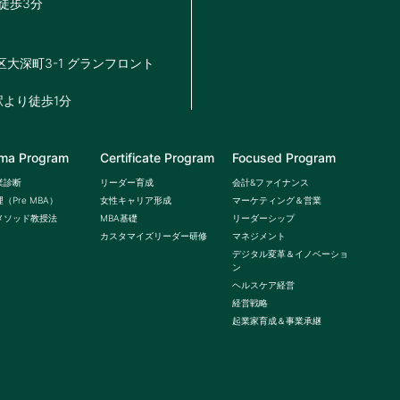
徒歩3分
北区大深町3-1 グランフロント
駅より徒歩1分
oma Program
Certificate Program
Focused Program
業診断
リーダー育成
会計&ファイナンス
（Pre MBA）
女性キャリア形成
マーケティング＆営業
メソッド教授法
MBA基礎
リーダーシップ
カスタマイズリーダー研修
マネジメント
デジタル変革＆イノベーショ
ン
ヘルスケア経営
経営戦略
起業家育成＆事業承継